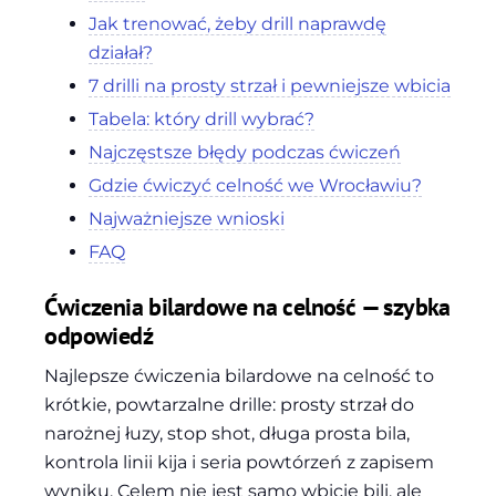
Jak trenować, żeby drill naprawdę
działał?
7 drilli na prosty strzał i pewniejsze wbicia
Tabela: który drill wybrać?
Najczęstsze błędy podczas ćwiczeń
Gdzie ćwiczyć celność we Wrocławiu?
Najważniejsze wnioski
FAQ
Ćwiczenia bilardowe na celność — szybka
odpowiedź
Najlepsze ćwiczenia bilardowe na celność to
krótkie, powtarzalne drille: prosty strzał do
narożnej łuzy, stop shot, długa prosta bila,
kontrola linii kija i seria powtórzeń z zapisem
wyniku. Celem nie jest samo wbicie bili, ale