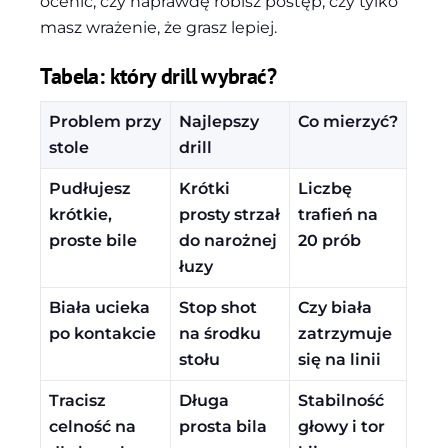
ocenić, czy naprawdę robisz postęp, czy tylko
masz wrażenie, że grasz lepiej.
Tabela: który drill wybrać?
Problem przy
Najlepszy
Co mierzyć?
stole
drill
Pudłujesz
Krótki
Liczbę
krótkie,
prosty strzał
trafień na
proste bile
do narożnej
20 prób
łuzy
Biała ucieka
Stop shot
Czy biała
po kontakcie
na środku
zatrzymuje
stołu
się na linii
Tracisz
Długa
Stabilność
celność na
prosta bila
głowy i tor