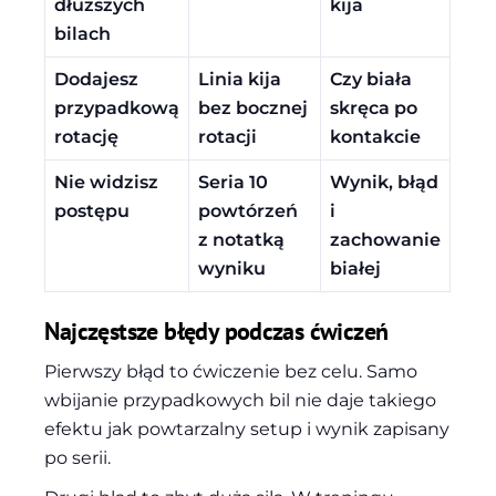
dłuższych
kija
bilach
Dodajesz
Linia kija
Czy biała
przypadkową
bez bocznej
skręca po
rotację
rotacji
kontakcie
Nie widzisz
Seria 10
Wynik, błąd
postępu
powtórzeń
i
z notatką
zachowanie
wyniku
białej
Najczęstsze błędy podczas ćwiczeń
Pierwszy błąd to ćwiczenie bez celu. Samo
wbijanie przypadkowych bil nie daje takiego
efektu jak powtarzalny setup i wynik zapisany
po serii.